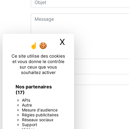
X
Masquer le ban
Ce site utilise des cookies
et vous donne le contrôle
sur ceux que vous
Combien font quatre plus huit
souhaitez activer
Nos partenaires
(17)
En cochant cette case, j'accepte les condi
APIs
Autre
Mesure d'audience
Régies publicitaires
Réseaux sociaux
** Les données personnelles communiquées sont nécessaires aux
Support
répondre à votre message. Les données collectées seront commun