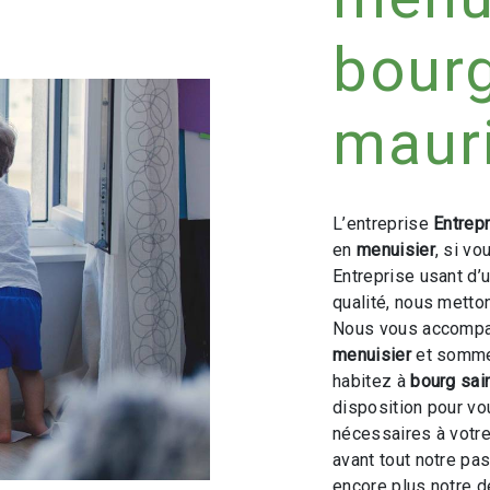
bourg
maur
L’entreprise
Entrep
en
menuisier
, si v
Entreprise usant d’
qualité, nous metto
Nous vous accompag
menuisier
et sommes
habitez à
bourg sai
disposition pour v
nécessaires à votre
avant tout notre pa
encore plus notre d