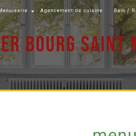
Menuiserie
Agencement de cuisine
Bain / 
ier bourg saint 
menui