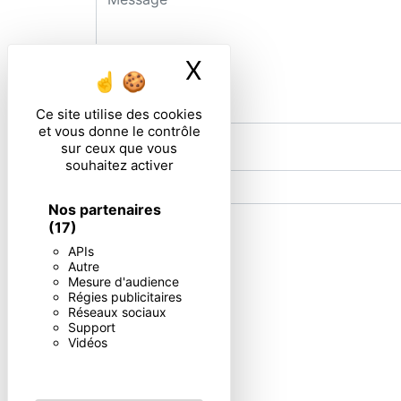
X
Masquer le ban
Ce site utilise des cookies
et vous donne le contrôle
sur ceux que vous
Combien font sept plus quatre
souhaitez activer
Nos partenaires
(17)
En cochant cette case, j'accepte les condi
APIs
Autre
Mesure d'audience
Régies publicitaires
Réseaux sociaux
** Les données personnelles communiquées sont nécessaires aux
Support
répondre à votre message. Les données collectées seront commun
Vidéos
d’opposition, de retrait de votre consentement à tout moment e
exercer ces droits par voie postale à l'adresse ou par courrie
contact puis pendant la durée de prescription légale aux fins p