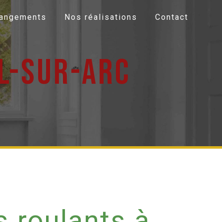
Rangements
Nos réalisations
Contact
l-sur-arc
s roulants à