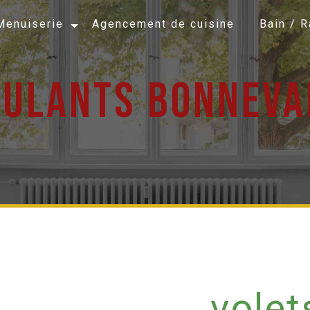
Menuiserie
Agencement de cuisine
Bain / 
oulants bonneva
volet