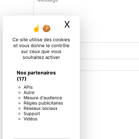
X
Masquer le ban
Ce site utilise des cookies
et vous donne le contrôle
sur ceux que vous
Combien font six plus cinq
souhaitez activer
Nos partenaires
(17)
En cochant cette case, j'accepte les condi
APIs
Autre
Mesure d'audience
Régies publicitaires
Réseaux sociaux
** Les données personnelles communiquées sont nécessaires aux
Support
répondre à votre message. Les données collectées seront commun
Vidéos
d’opposition, de retrait de votre consentement à tout moment e
exercer ces droits par voie postale à l'adresse ou par courrie
contact puis pendant la durée de prescription légale aux fins p