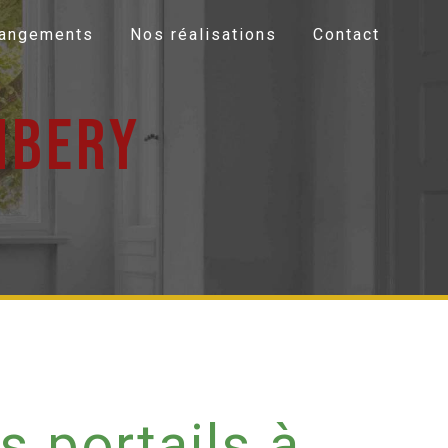
Rangements
Nos réalisations
Contact
mbery
s portails à