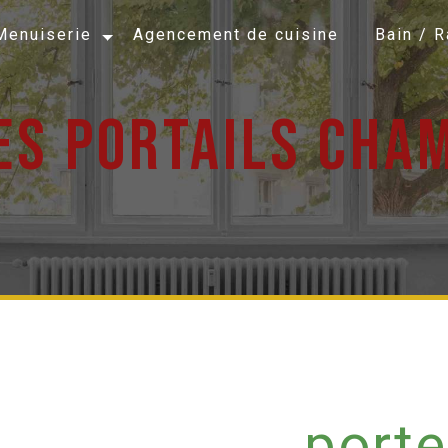
Menuiserie
Agencement de cuisine
Bain / 
es portails cha
porte