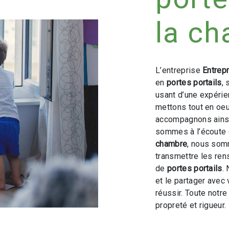
la c
L’entreprise
Entrep
en
portes portails
,
usant d’une expérien
mettons tout en oeu
accompagnons ainsi
sommes à l’écoute 
chambre
, nous som
transmettre les ren
de
portes portails
.
et le partager avec
réussir. Toute notre
propreté et rigueur.