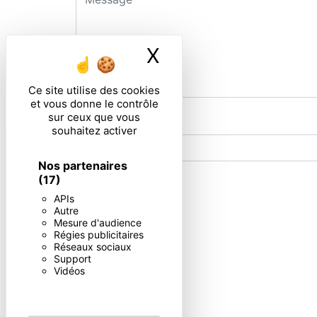
X
Masquer le ban
Ce site utilise des cookies
et vous donne le contrôle
sur ceux que vous
Combien font trois plus sept
souhaitez activer
Nos partenaires
(17)
En cochant cette case, j'accepte les condi
APIs
Autre
Mesure d'audience
Régies publicitaires
Réseaux sociaux
** Les données personnelles communiquées sont nécessaires aux
Support
répondre à votre message. Les données collectées seront commun
Vidéos
d’opposition, de retrait de votre consentement à tout moment e
exercer ces droits par voie postale à l'adresse ou par courrie
contact puis pendant la durée de prescription légale aux fins p