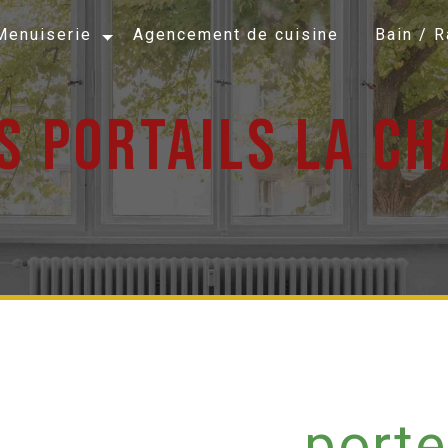
Menuiserie
Agencement de cuisine
Bain / 
s portails la c
porte