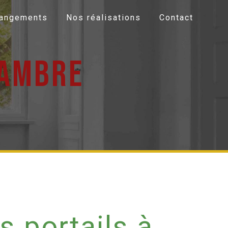
Rangements
Nos réalisations
Contact
hambre
s portails à